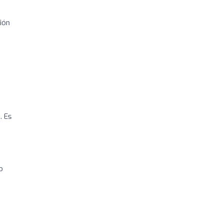
ión
. Es
o