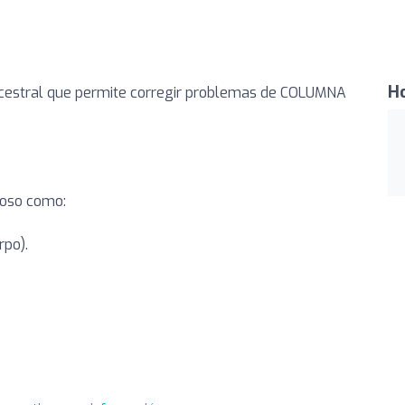
Ho
ncestral que permite corregir problemas de COLUMNA
ioso como:
rpo).