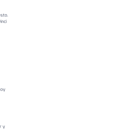
esto.
inci
toy
r y