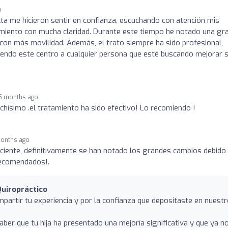
o
ta me hicieron sentir en confianza, escuchando con atención mis
amiento con mucha claridad. Durante este tiempo he notado una gr
con más movilidad. Además, el trato siempre ha sido profesional,
ndo este centro a cualquier persona que esté buscando mejorar 
5 months ago
hísimo .el tratamiento ha sido efectivo! Lo recomiendo !
onths ago
iciente, definitivamente se han notado los grandes cambios debido
 recomendados!.
uiropráctico
partir tu experiencia y por la confianza que depositaste en nuest
er que tu hija ha presentado una mejoría significativa y que ya n