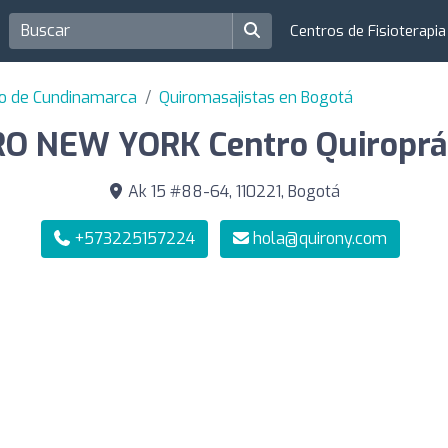
Centros de Fisioterapi
to de Cundinamarca
Quiromasajistas en Bogotá
O NEW YORK Centro Quiroprá
Ak 15 #88-64, 110221, Bogotá
+573225157224
hola@quirony.com