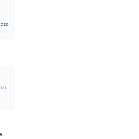
ioso
 un
o
de