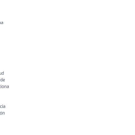
ma
ud
 de
ciona
cia
ión