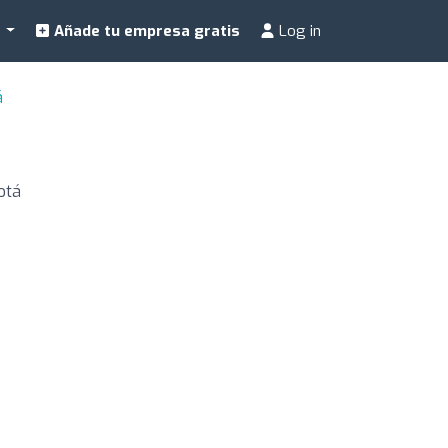
a
Añade tu empresa gratis
Log in
á
otá