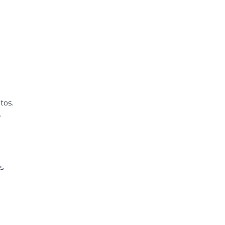
tos.
.
as