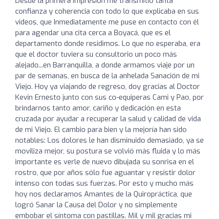
Desde la primera impresión me transmitió tanta
confianza y coherencia con todo lo que explicaba en sus
videos, que Inmediatamente me puse en contacto con él
para agendar una cita cerca a Boyacá, que es el
departamento donde residimos. Lo que no esperaba, era
que el doctor tuviera su consultorio un poco más
alejado...en Barranquilla, a donde armamos viaje por un
par de semanas, en busca de la anhelada Sanación de mi
Viejo. Hoy ya viajando de regreso, doy gracias al Doctor
Kevin Ernesto junto con sus co-equiperas Cami y Pao, por
brindarnos tanto amor, cariño y dedicación en esta
cruzada por ayudar a recuperar la salud y calidad de vida
de mi Viejo. El cambio para bien y la mejoría han sido
notables: Los dolores le han disminuido demasiado, ya se
moviliza mejor, su postura se volvió más fluida y lo más
importante es verle de nuevo dibujada su sonrisa en el
rostro, que por años sólo fue aguantar y resistir dolor
intenso con todas sus fuerzas. Por esto y mucho más
hoy nos declaramos Amantes de la Quiropráctica, que
logró Sanar la Causa del Dolor y no simplemente
embobar el síntoma con pastillas. Mil y mil gracias mi