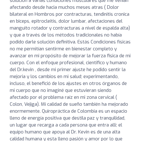
solucion a varias condiciones musculares que me venían
afectando desde hacia muchos meses atras ( Dolor
bilateral en Hombros por contracturas, tendinitis cronica
en biceps, epitrocleitis, dolor lumbar, afectaciones del
manguito rotador y contracturas a nivel de espalda alta)
y que a través de los métodos tradicionales no había
podido darle solución definitiva. Estás Condiciones físicas
no me permitían sentirme en bienestar completo y
avanzar en mi propósito de mejorar la fuerza fisica de mi
cuerpo. Con el enfoque profesional, cientifico y humano
del Dr.kevin , desde mi primer ajuste he podido sentir la
mejoria y los cambios en mi salud; experimentando,
incluso, el benefició de los ajustes en otros órganos de
mi cuerpo que no imaginé que estuvieran siendo
afectado por el problema raíz en mi zona cervical (
Colon, Vejiga). Mi calidad de sueño también ha mejorado
enormemente. Quiropráctica de Colombia es un espacio
lleno de energía positiva que destila paz y tranquilidad,
un lugar que recarga a cada persona que entra alli; el
equipo humano que apoya al Dr. Kevin es de una alta
calidad humana y esta lleno pasión y amor por lo que