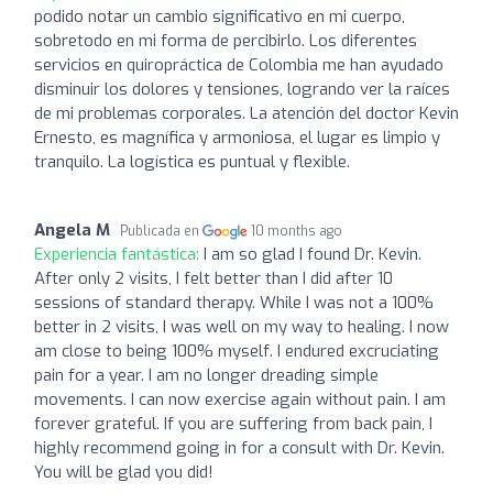
podido notar un cambio significativo en mi cuerpo,
sobretodo en mi forma de percibirlo. Los diferentes
servicios en quiropráctica de Colombia me han ayudado
disminuir los dolores y tensiones, logrando ver la raíces
de mi problemas corporales. La atención del doctor Kevin
Ernesto, es magnífica y armoniosa, el lugar es limpio y
tranquilo. La logística es puntual y flexible.
Angela M
Publicada en
10 months ago
Experiencia fantástica:
I am so glad I found Dr. Kevin.
After only 2 visits, I felt better than I did after 10
sessions of standard therapy. While I was not a 100%
better in 2 visits, I was well on my way to healing. I now
am close to being 100% myself. I endured excruciating
pain for a year. I am no longer dreading simple
movements. I can now exercise again without pain. I am
forever grateful. If you are suffering from back pain, I
highly recommend going in for a consult with Dr. Kevin.
You will be glad you did!