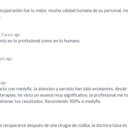
recuperación fue lo mejor, mucha calidad humana de su personal, m
s
3 years ago
anto en lo profesional como en lo humano.
ears ago
 ago
acto con medyfis, la atencion y servicio han sido excelentes, desde 
oterapias. he visto un avance muy significativo, la profesional me h
obtener los resultados. Recomiendo 100% a medyfis
a recuperarse después de una cirugía de rodilla, la doctora luisa e