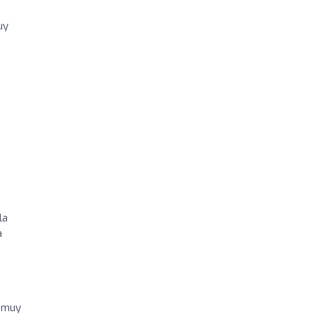
uy
la
a
s muy